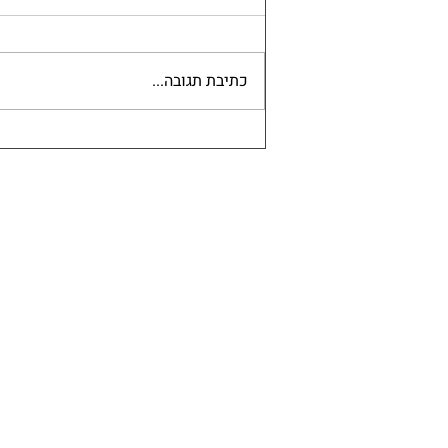
כתיבת תגובה...
פרק {10} אנשי המקצוע