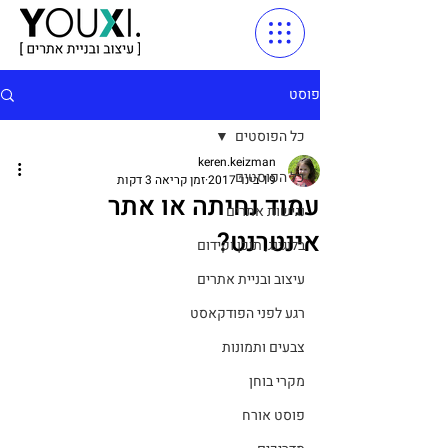
פוסט
כל הפוסטים
keren.keizman
כל הפוסטים
19 בינו׳ 2017
זמן קריאה 3 דקות
עמוד נחיתה או אתר
נגישות אתרים
אינטרנט?
בלוגינג, תוכן וקידום
עיצוב ובניית אתרים
רגע לפני הפודקאסט
צבעים ותמונות
מקרי בוחן
פוסט אורח