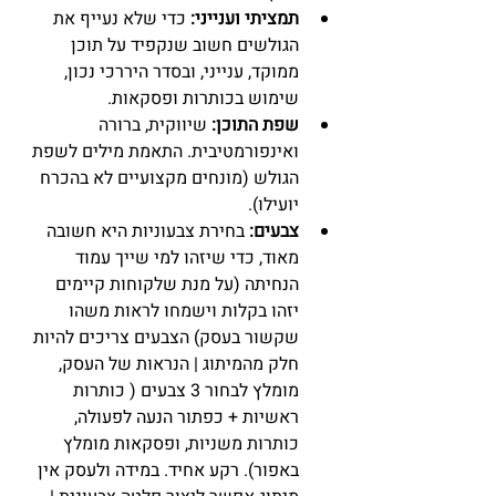
תמציתי וענייני:
 כדי שלא נעייף את 
הגולשים חשוב שנקפיד על תוכן 
ממוקד, ענייני, ובסדר היררכי נכון, 
שימוש בכותרות ופסקאות.  
שפת התוכן:
 שיווקית, ברורה 
ואינפורמטיבית. התאמת מילים לשפת 
הגולש (מונחים מקצועיים לא בהכרח 
יועילו).  
צבעים: 
בחירת צבעוניות היא חשובה 
מאוד, כדי שיזהו למי שייך עמוד 
הנחיתה (על מנת שלקוחות קיימים 
יזהו בקלות וישמחו לראות משהו 
שקשור בעסק) הצבעים צריכים להיות 
חלק מהמיתוג | הנראות של העסק, 
מומלץ לבחור 3 צבעים ( כותרות 
ראשיות + כפתור הנעה לפעולה, 
כותרות משניות, ופסקאות מומלץ 
באפור). רקע אחיד. במידה ולעסק אין 