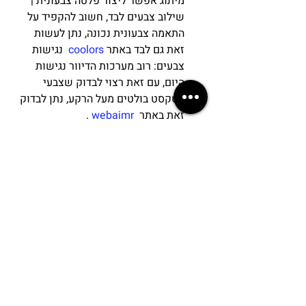
מיתוג אפשר ליצור פלטה צבעונית | 
שילוב צבעים לבד, חשוב להקפיד על 
התאמה צבעונית נכונה, נתן לעשות 
זאת גם לבד באתר 
coolors
  נגישות 
צבעים: רוב מערכות הדיוור נגישות 
היום, עם זאת רצוי לבדוק שצבעי 
הטקסט בולטים מעל הרקע, נתן לבדוק 
זאת באתר  
webaimr
 .  
כפתור הנעה לפעולה: 
בולט וברור. 
איפה נבנה עמוד נחיתה?
לא צריך להיות מעצב או מתכנת כדי לבנות 
עמוד נחיתה, קיימות היום כמה חברות 
המציעות מערכות בניית עמודי נחיתה ודיוור 
לקוחות ממש בקלות בשיטת Drag & Drop.
אני ממליצה ללקוחותיי על 
viplus
 מערכת 
ידידותית מאוד ובעברית.
יתרונותיו של דף נחיתה הם רבים, במיוחד 
על פני אתר אינטרנט שלם.