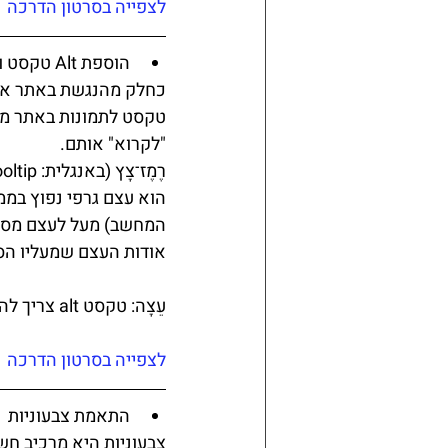
לצפייה בסרטון הדרכה
הוספת Alt טקסט ורֶמֶז־צָץ לתמונה 
טקסט לתמונות באתר מס
"לקרוא" אותם.
רֶמֶז־צָץ (באנגלית: tooltip או infotip)
הוא עצם גרפי נפוץ במ
המחשב) מעל לעצם מסוים
אודות העצם שמעליו הס
עֵצָה: טקסט alt צריך להיות קצר תיאורי. מומלץ להשתמש בפחות מ -70 תווים.
לצפייה בסרטון הדרכה
התאמת צבעוניות 
צבעוניות היא מרכיב חש