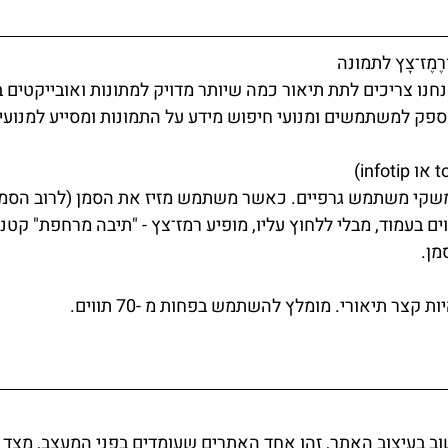
פק למשתמשים ומנועי חיפוש מידע על התמונות ומסייע למנועי
משקי משתמש גרפיים. כאשר משתמש מזיז את הסמן (לרוב הסמן
 בעמוד, מבלי ללחוץ עליו, מופיע רמז־צץ - "תיבה מרחפת" קטנה
מן.
וב בעיצוב האתר, זהו אחד האתרים שעומדים בפני המעצב, מצד 